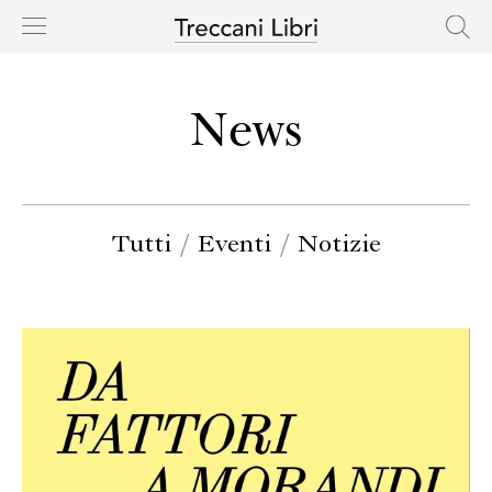
HOME
News
CASA EDITRICE
CATALOGO
Tutti
/
Eventi
/
Notizie
AUTORI
NOVITÀ
IN USCITA
RIGHTS