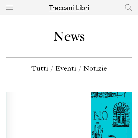
HOME
News
CASA EDITRICE
CATALOGO
Tutti
/
Eventi
/
Notizie
AUTORI
NOVITÀ
IN USCITA
RIGHTS