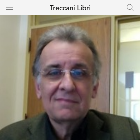
HOME
CASA EDITRICE
CATALOGO
AUTORI
NOVITÀ
IN USCITA
RIGHTS