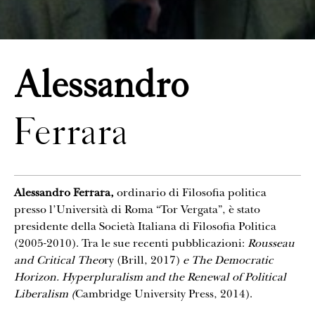
CONTATTI
Alessandro
Ferrara
Alessandro Ferr
ar
a,
ordinario di Filosofia politica
presso l’Università di Roma “Tor Vergata”, è stato
presidente della Società Italiana di Filosofia Politica
(2005-2010). Tra le sue recenti pubblicazioni:
Rousseau
and Cri
tical Theo
ry (Brill, 2017)
e The Democratic
Horizon. Hyperpluralism and the Renewal
of Political
Libera
li
sm (
Cambridge University Press, 2014).