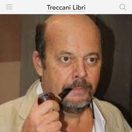
HOME
CASA EDITRICE
CATALOGO
AUTORI
NOVITÀ
IN USCITA
RIGHTS