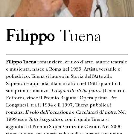
CONTATTI
Filippo
Tuena
Filippo Tuena
romanziere, critico d’arte, autore teatrale
e musicista, nasce a Roma nel 1953. Artista versatile e
poliedrico, Tuena si laurea in Storia dell’Arte alla
Sapienza e approda alla narrativa nel 1991 quando il
suo primo romanzo,
Lo sguardo della paura
(Leonardo
Editore), vince il Premio Bagutta “Opera prima. Per
Longanesi, tra il 1994 e il 1997, Tuena pubblica i
romanzi
Il volo dell’occasione
e
Cacciatori di notte
. Nel
1999 esce
Tutti i sognatori
, con il quale Tuena si
aggiudica il Premio Super Grinzane Cavour. Nel 2006
vince ancora, ma questa volta nella categoria principe