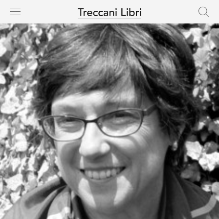
HOME
CASA EDITRICE
CATALOGO
AUTORI
NOVITÀ
IN USCITA
RIGHTS