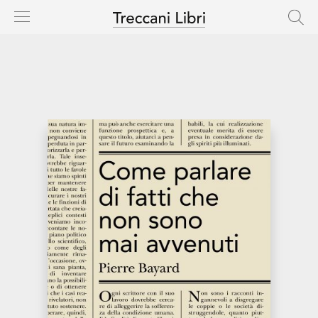
HOME
CASA EDITRICE
CATALOGO
AUTORI
NOVITÀ
IN USCITA
RIGHTS