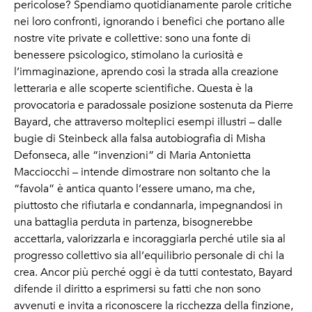
pericolose? Spendiamo quotidianamente parole critiche
nei loro confronti, ignorando i benefici che portano alle
nostre vite private e collettive: sono una fonte di
benessere psicologico, stimolano la curiosità e
l’immaginazione, aprendo così la strada alla creazione
letteraria e alle scoperte scientifiche. Questa è la
provocatoria e paradossale posizione sostenuta da Pierre
Bayard, che attraverso molteplici esempi illustri – dalle
bugie di Steinbeck alla falsa autobiografia di Misha
Defonseca, alle “invenzioni” di Maria Antonietta
Macciocchi – intende dimostrare non soltanto che la
“favola” è antica quanto l’essere umano, ma che,
piuttosto che rifiutarla e condannarla, impegnandosi in
una battaglia perduta in partenza, bisognerebbe
accettarla, valorizzarla e incoraggiarla perché utile sia al
progresso collettivo sia all’equilibrio personale di chi la
crea. Ancor più perché oggi è da tutti contestato, Bayard
difende il diritto a esprimersi su fatti che non sono
avvenuti e invita a riconoscere la ricchezza della finzione,