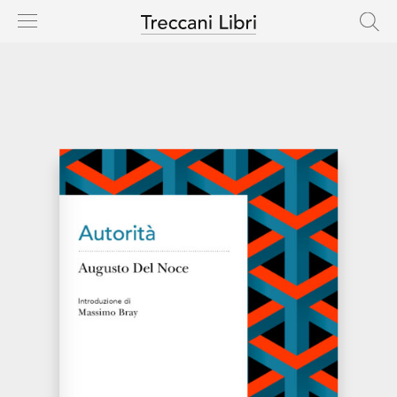
HOME
CASA EDITRICE
CATALOGO
AUTORI
NOVITÀ
IN USCITA
RIGHTS