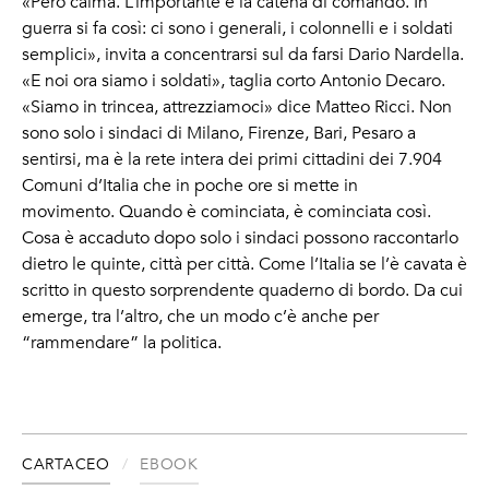
«Però calma. L’importante è la catena di comando. In
guerra si fa così: ci sono i generali, i colonnelli e i soldati
semplici», invita a concentrarsi sul da farsi Dario Nardella.
«E noi ora siamo i soldati», taglia corto Antonio Decaro.
«Siamo in trincea, attrezziamoci» dice Matteo Ricci. Non
sono solo i sindaci di Milano, Firenze, Bari, Pesaro a
sentirsi, ma è la rete intera dei primi cittadini dei 7.904
Comuni d’Italia che in poche ore si mette in
movimento. Quando è cominciata, è cominciata così.
Cosa è accaduto dopo solo i sindaci possono raccontarlo
dietro le quinte, città per città. Come l’Italia se l’è cavata è
scritto in questo sorprendente quaderno di bordo. Da cui
emerge, tra l’altro, che un modo c’è anche per
“rammendare” la politica.
CARTACEO
EBOOK