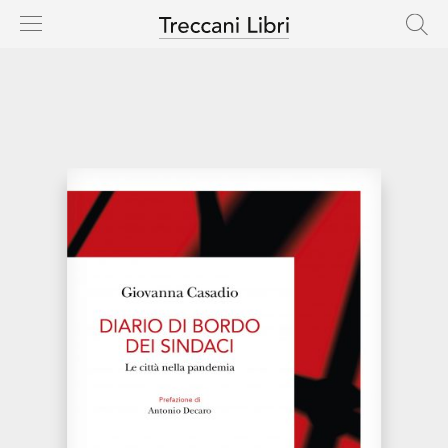
HOME
CASA EDITRICE
CATALOGO
AUTORI
NOVITÀ
IN USCITA
RIGHTS