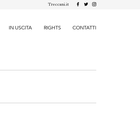
Treccani.it
IN USCITA
RIGHTS
CONTATTI