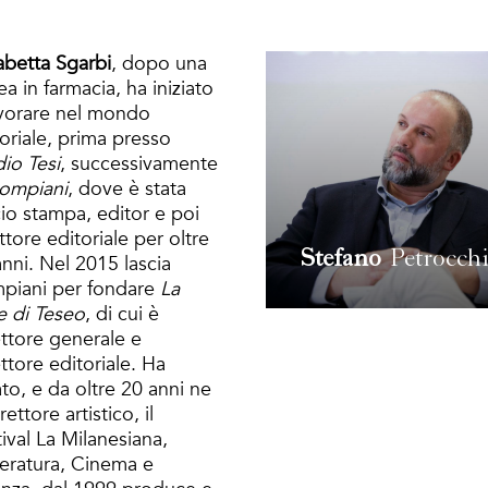
abetta Sgarbi
, dopo una
ea in farmacia, ha iniziato
avorare nel mondo
oriale, prima presso
io Tesi
, successivamente
ompiani
, dove è stata
cio stampa, editor e poi
ttore editoriale per oltre
Stefano
Petrocch
nni. Nel 2015 lascia
piani per fondare
La
e di Teseo
, di cui è
ettore generale e
ttore editoriale. Ha
to, e da oltre 20 anni ne
rettore artistico, il
ival La Milanesiana,
teratura, Cinema e