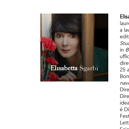
Elis
laur
a l
edit
Stud
in
B
uffi
dire
Elisabetta
Sgarbi
25 a
Bom
nav
Dir
Dire
idea
è Di
Fest
Let