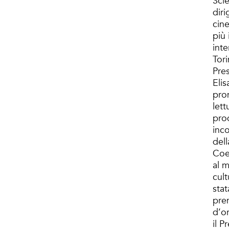
Sci
diri
cine
più 
inte
Tor
Pre
Elis
pro
lett
pro
inc
del
Coel
al m
cult
stat
pre
d’o
il P