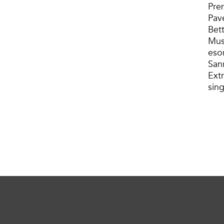
Pre
Pav
Bet
Musi
esor
San
Extr
sin