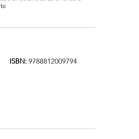
rbi
ISBN:
9788812009794