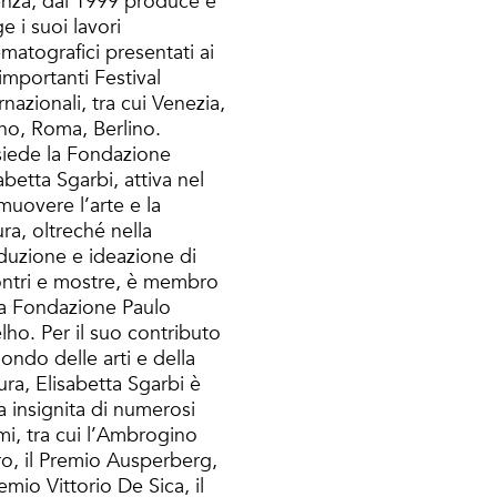
enza, dal 1999 produce e
ge i suoi lavori
matografici presentati ai
importanti Festival
rnazionali, tra cui Venezia,
ino, Roma, Berlino.
siede la Fondazione
abetta Sgarbi, attiva nel
muovere l’arte e la
ura, oltreché nella
duzione e ideazione di
ontri e mostre, è membro
la Fondazione Paulo
ho. Per il suo contributo
ondo delle arti e della
ura, Elisabetta Sgarbi è
a insignita di numerosi
mi, tra cui l’Ambrogino
ro, il Premio Ausperberg,
remio Vittorio De Sica, il