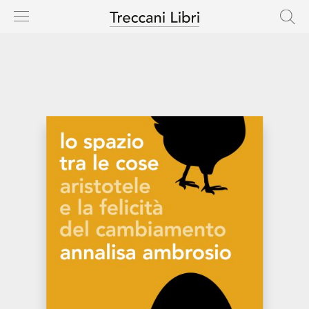
HOME
CASA EDITRICE
CATALOGO
AUTORI
NOVITÀ
IN USCITA
RIGHTS