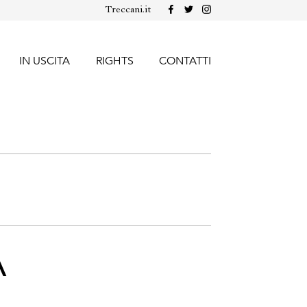
Treccani.it
IN USCITA
RIGHTS
CONTATTI
A