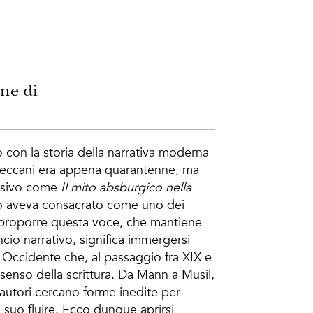
ne di
con la storia della narrativa moderna
reccani era appena quarantenne, ma
cisivo come
Il mito absburgico nella
lo aveva consacrato come uno dei
Riproporre questa voce, che mantiene
lancio narrativo, significa immergersi
 Occidente che, al passaggio fra XIX e
 senso della scrittura. Da Mann a Musil,
 autori cercano forme inedite per
l suo fluire. Ecco dunque aprirsi