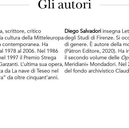
Gli autori
, scrittore, critico
Diego Salvadori
insegna Let
la cultura della Mitteleuropa
degli Studi di Firenze. Si oc
tura contemporanea. Ha
di genere. È autore della 
dal 1978 al 2006. Nel 1986
(Pàtron Editore, 2020). Ha in
 nel 1997 il Premio Strega
il secondo volume delle
Op
Garzanti. L’ultima sua opera,
Meridiani» Mondadori. Nel 
ta da La nave di Teseo nel
del fondo archivistico Clau
ra” da oltre cinquant’anni.