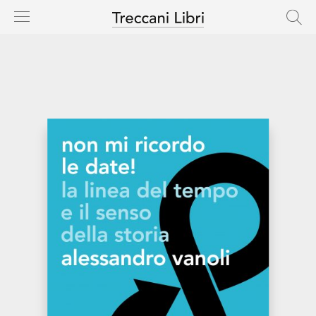
HOME
CASA EDITRICE
CATALOGO
AUTORI
NOVITÀ
IN USCITA
RIGHTS