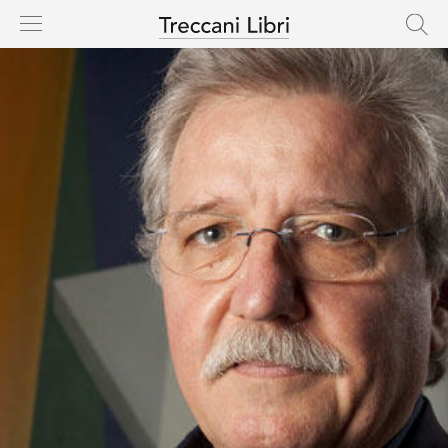
HOME
CASA EDITRICE
CATALOGO
AUTORI
NOVITÀ
IN USCITA
RIGHTS