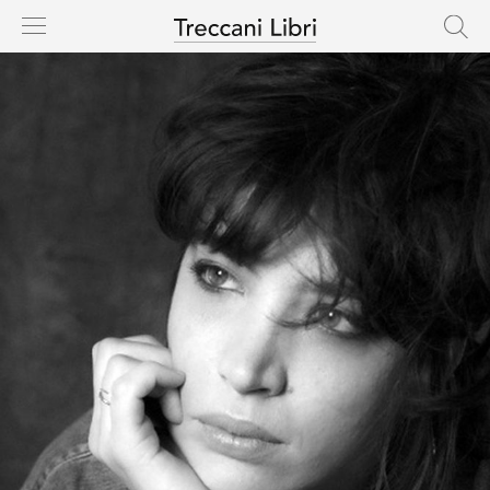
HOME
CASA EDITRICE
CATALOGO
AUTORI
NOVITÀ
IN USCITA
RIGHTS