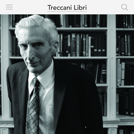
HOME
CASA EDITRICE
CATALOGO
AUTORI
NOVITÀ
IN USCITA
RIGHTS